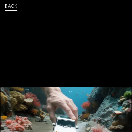
BACK
PROMPTR_Mercedes_G_Doyourememb