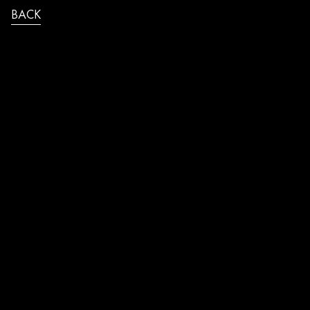
BACK
MATHIAS_PARDO_LIDL_BARBECUE